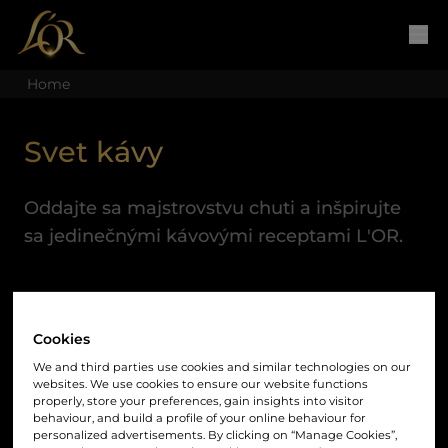
Home
Svet kávy
Oddajte sa majstrovstvu chuti a inšpirujte
sa jedinečnými kávovými receptami L'OR.
Cookies
We and third parties use cookies and similar technologies on our
websites. We use cookies to ensure our website functions
properly, store your preferences, gain insights into visitor
behaviour, and build a profile of your online behaviour for
personalized advertisements. By clicking on “Manage Cookies”,