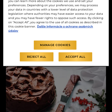
you can learn more about the cookies we use and set your
preferences. Depending on your preferences, we may process
your data in countries with a lower level of data protection
legislation where authorities may have easier access to your data
and you may have fewer rights to oppose such access. By clicking
on “Accept All”, you agree to the use of all cookies as described in
this cookie banner.
Ďalšie informácie o ochrane osobných
údajov
MANAGE COOKIES
REJECT ALL
ACCEPT ALL