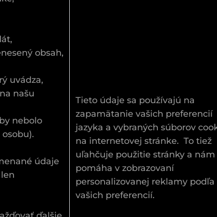
dát,
renesený obsah,
rý uvádza,
i na našu
Tieto údaje sa používajú na
zapamätanie vašich preferencií
aby nebolo
jazyka a vybraných súborov coo
u osobu).
na internetovej stránke. To tiež
uľahčuje použitie stránky a nám
menané údaje
pomáha v zobrazovaní
 len
personalizovanej reklamy podľa
vašich preferencií.
žďovať ďalšie