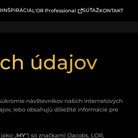
R
INŠPIRÁCIA
(External link)
SÚŤAŽ
L'OR Professional
KONTAKT
ch údajov
súkromie návštevníkov našich internetových
ajov, lebo obsahujú dôležité informácie pre
jako „
MY
“) so značkami (Jacobs, LOR,