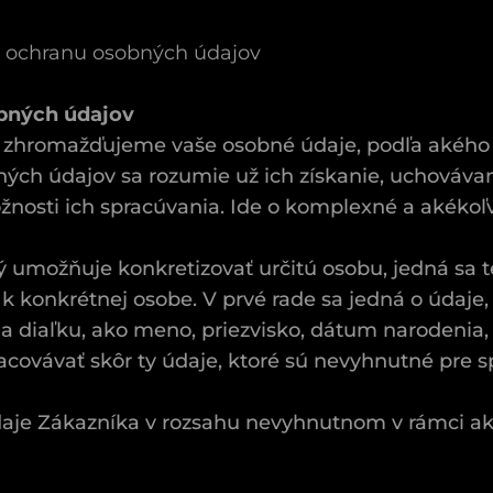
e ochranu osobných údajov
obných údajov
ako zhromažďujeme vaše osobné údaje, podľa akéh
ých údajov sa rozumie už ich získanie, uchováva
možnosti ich spracúvania. Ide o komplexné a akéko
 umožňuje konkretizovať určitú osobu, jedná sa t
ej k konkrétnej osobe. V prvé rade sa jedná o údaj
 na diaľku, ako meno, priezvisko, dátum narodenia
pracovávať skôr ty údaje, ktoré sú nevyhnutné pre 
aje Zákazníka v rozsahu nevyhnutnom v rámci akti