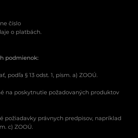
ne číslo
daje o platbách.
cich podmienok:
, podľa § 13 odst. 1, písm. a) ZOOÚ.
utné na poskytnutie požadovaných produktov
é požiadavky právnych predpisov, napríklad
sm. c) ZOOÚ.