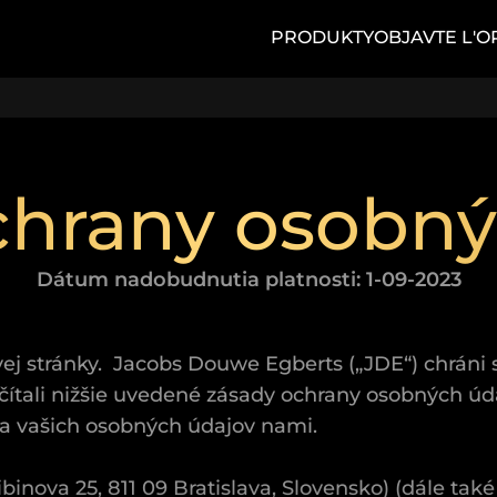
PRODUKTY
OBJAVTE L'O
chrany osobný
Dátum nadobudnutia platnosti: 1-09-2023
j stránky. Jacobs Douwe Egberts („JDE“) chráni 
ečítali nižšie uvedené zásady ochrany osobných úd
ia vašich osobných údajov nami.
ova 25, 811 09 Bratislava, Slovensko) (dále také 