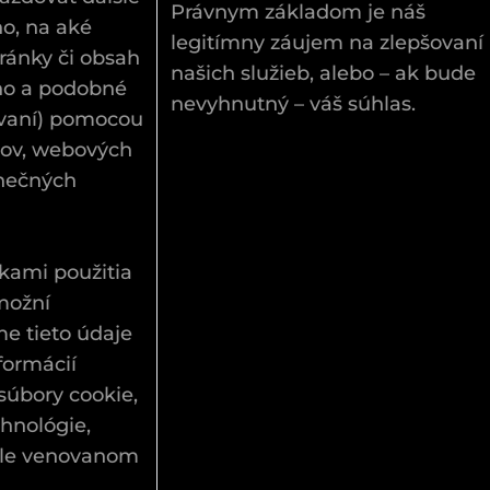
Právnym základom je náš
ho, na aké
legitímny záujem na zlepšovaní
tránky či obsah
našich služieb, alebo – ak bude
lho a podobné
nevyhnutný – váš súhlas.
ávaní) pomocou
rov, webových
inečných
kami použitia
možní
e tieto údaje
formácií
súbory cookie,
hnológie,
ele venovanom