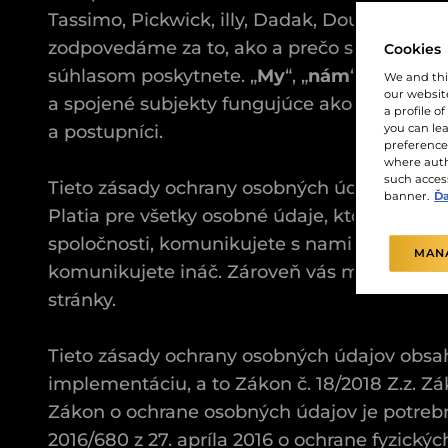
Tassimo, Pickwick, illy, Dadak, Douwe Egber
zodpovedáme za to, ako a prečo sú vaše os
Cookies
súhlasom poskytnete. „
My
“, „
nám
“, „
nás
“ a „
We and thi
our website
a spojené subjekty fungujúce ako značka JDE a
a profile o
a postupníci.
you can le
preferences
where auth
such access
Tieto zásady ochrany osobných údajov stan
banner.
Ďa
Platia pre všetky osobné údaje, ktoré o vás
spoločnosti, komunikujete s nami (vrátane na
MAN
komunikujete ináč. Zároveň vás musíme info
stránky.
Tieto zásady ochrany osobných údajov obsa
implementáciu, a to Zákon č. 18/2018 Z.z. Z
Zákon o ochrane osobných údajov je potreb
2016/680 z 27. apríla 2016 o ochrane fyzick