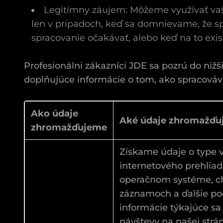
Legitímny záujem: Môžeme využívať vaš
len v prípadoch, keď sa domnievame, že s
spracovanie očakávať, alebo keď na to exist
Profesionálni zákazníci JDE sa pozrú do niž
doplňujúce informácie o tom, ako spracová
Ako údaje
Aké údaje zhromažď
zhromažďujeme
Získame údaje o type 
internetového prehliad
operačnom systéme, c
záznamoch a ďalšie p
informácie týkajúce sa
návštevy na našej strá