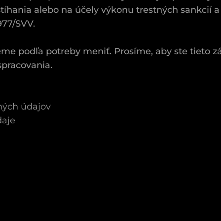
stíhania alebo na účely výkonu trestných sankcií 
977/SVV.
e podľa potreby meniť. Prosíme, aby ste tieto z
 spracovania.
ných údajov
daje