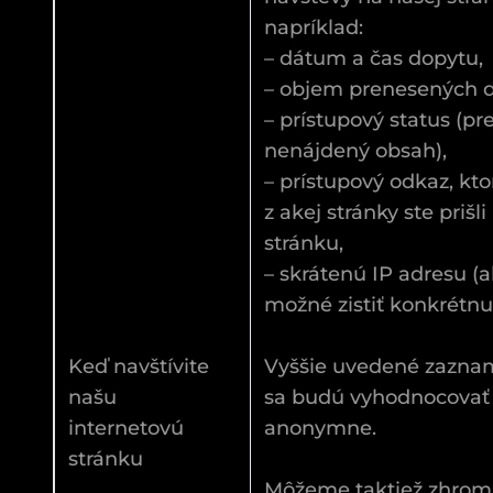
napríklad:
– dátum a čas dopytu,
– objem prenesených 
– prístupový status (p
nenájdený obsah),
– prístupový odkaz, kto
z akej stránky ste prišl
stránku,
– skrátenú IP adresu (
možné zistiť konkrétn
Keď navštívite
Vyššie uvedené zazna
našu
sa budú vyhodnocovať
internetovú
anonymne.
stránku
Môžeme taktiež zhroma