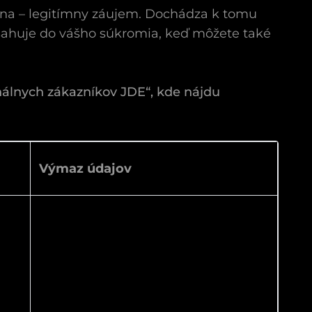
ana – legitímny záujem. Dochádza k tomu
sahuje do vášho súkromia, keď môžete také
onálnych zákazníkov JDE“, kde nájdu
Výmaz údajov