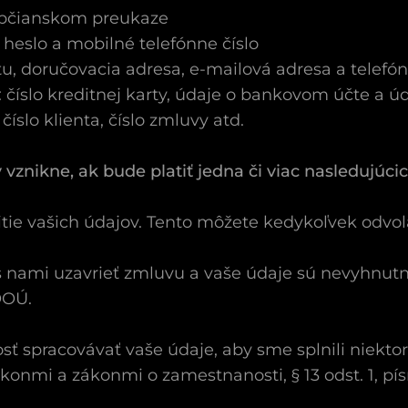
občianskom preukaze
 heslo a mobilné telefónne číslo
tu, doručovacia adresa, e-mailová adresa a telefón
: číslo kreditnej karty, údaje o bankovom účte a ú
 číslo klienta, číslo zmluvy atd.
 vznikne, ak bude platiť jedna či viac nasledujú
tie vašich údajov. Tento môžete kedykoľvek odvolať
e s nami uzavrieť zmluvu a vaše údaje sú nevyhn
ZOOÚ.
 spracovávať vaše údaje, aby sme splnili niektor
konmi a zákonmi o zamestnanosti, § 13 odst. 1, pí