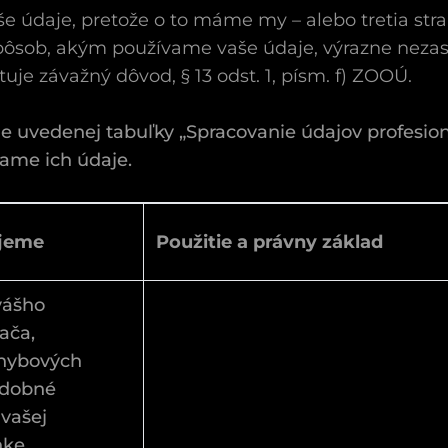
e údaje, pretože o to máme my – alebo tretia str
pôsob, akým používame vaše údaje, výrazne neza
uje závažný dôvod, § 13 odst. 1, písm. f) ZOOÚ.
šie uvedenej tabuľky „Spracovanie údajov profesi
vame ich údaje.
ujeme
Použitie a právny základ
vášho
ača,
hybových
odobné
 vašej
nke,