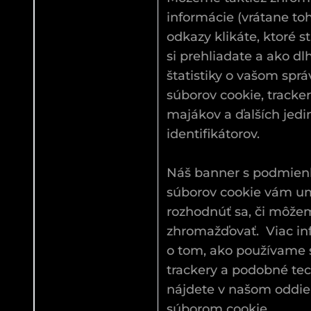
informácie (vrátane to
odkazy klikáte, ktoré s
si prehliadate a ako d
štatistiky o vašom spr
súborov cookie, tracke
majákov a ďalších jed
identifikátorov.
Náš banner s podmien
súborov cookie vám u
rozhodnúť sa, či môžem
zhromažďovať. Viac in
o tom, ako používame 
trackery a podobné tec
nájdete v našom oddi
súborom cookie.