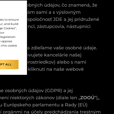
com vašich osobných údajov, čo znamená, že
aje, ktoré nám sami a s výslovným
ná vlastnú spoločnosť JDE a jej pridružené
ies to ensure
ur, and build
via, zamestnanci, zástupcovia, nástupníci
ge Cookies”,
our
legislation
o oppose
n this cookie
racovávame a zdieľame vaše osobné údaje.
, keď navštevujete kancelárie našej
í a ďalších prostriedkov) alebo s nami
PT ALL
čína už pri kliknutí na naše webové
e osobných údajov (GDPR) a jej
ení niektorých zákonov (diale len „
ZOOÚ
“),,
cou Európskeho parlamentu a Rady (EÚ)
ými orgánmi na účely predchádzania trestným