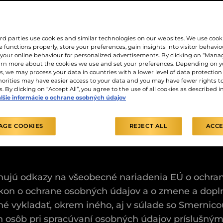
ts, Zlaty salek, Cafitesse, Piazza D´Oro) je správ
obné údaje spracovávané. Spracovávame osobní úd
JDE
“, s veľkým písmenom na začiatku i bez, zname
rd parties use cookies and similar technologies on our websites. We use cook
 functions properly, store your preferences, gain insights into visitor behavio
 všetci ich riadiaci pracovníci, riaditelia, členo
f your online behaviour for personalized advertisements. By clicking on “Mana
arn more about the cookies we use and set your preferences. Depending on y
, we may process your data in countries with a lower level of data protection 
orities may have easier access to your data and you may have fewer rights t
. By clicking on “Accept All”, you agree to the use of all cookies as described i
ovujú, ako a prečo zhromažďujeme, ukladáme, sp
lšie informácie o ochrane osobných údajov
 zhromažďujeme na našich internetových stránkach
šej služby zákazníkom, platforiem sociálnych siet
AGE COOKIES
REJECT ALL
ACCE
rmovať, že spracovanie vašich osobných údajov za
hujú odkazy na všeobecné nariadenia EÚ o ochran
ákon o ochrane osobných údajov a o zmene a dopln
né vykladať, okrem iného, aj v súlade so Smerni
ých osôb pri spracúvaní osobných údajov príslušn