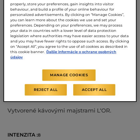
properly, store your preferences, gain insights into visitor
Kapsule L'OR XXL Extra Long ponúkajú
behaviour, and build a profile of your online behaviour for
vyváženú chuť, ktorá kombinuje ovocné a
personalized advertisements. By clicking on “Manage Cookies”,
you can learn more about the cookies we use and set your
čokoládové tóny. Tento jedinečný kávový
preferences. Depending on your preferences, we may process
your data in countries with a lower level of data protection
zážitok sa vyznačuje intenzitou 8, čo je
legislation where authorities may have easier access to your data
ideálne pre tých, ktorí ocenia veľkú kávu a
and you may have fewer rights to oppose such access. By clicking
on “Accept All”, you agree to the use of all cookies as described in
nezabudnuteľnú chuť.Kapsule L'OR XXL
this cookie banner.
Ďalšie informácie o ochrane osobných
Extra Long sú určené výhradne pre
údajov
kávovary L'OR BARISTA®. Pripravte si jednu
veľkú kávu alebo dve šálky Lunga naraz, čo
MANAGE COOKIES
z nich robí skvelú voľbu pre zdieľanie
REJECT ALL
ACCEPT ALL
okamihov s vašimi blízkymi.
Vytvorené kávovými majstrami L‘OR.
INTENZITA :
8