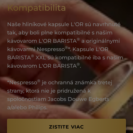
Kompatibilita
Naše hliníkové kapsule L'OR sú navrhnuté
tak, aby boli plne kompatibilné s našim
®
kávovarom L'OR BARISTA
a originálnymi
®
kávovarmi Nespresso
*. Kapsule L'OR
®
BARISTA
XXL sú kompatibilné iba s našim
®
kávovarom L'OR BARISTA
.
®
*Nespresso
je ochranná známka tretej
strany, ktorá nie je pridružená k
spoločnostiam Jacobs Douwe Egberts
a/alebo Philips.
ZISTITE VIAC