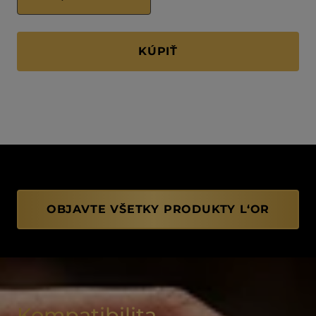
KÚPIŤ
OBJAVTE VŠETKY PRODUKTY L‘OR
Kompatibilita