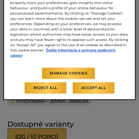
vanilky. Predstavte si vanilku, ktorá svojou
properly, store your preferences, gain insights into visitor
behaviour, and build a profile of your online behaviour for
výraznou chuťou drží krok s profilom
personalized advertisements. By clicking on “Manage Cookies”,
praženého espressa. Kapsuly L'OR s
you can learn more about the cookies we use and set your
preferences. Depending on your preferences, we may process
prírodnou vanilkovou príchuťou sú ideálne
your data in countries with a lower level of data protection
ako základ pre čierne espresso, akékoľvek
legislation where authorities may have easier access to your data
and you may have fewer rights to oppose such access. By clicking
latte, hodvábne cappuccino alebo latte
on “Accept All”, you agree to the use of all cookies as described in
this cookie banner.
Ďalšie informácie o ochrane osobných
macchiato.
údajov
Zmes vytvorená kávovými umelcami L‘OR.
MANAGE COOKIES
INTENZITA
5
REJECT ALL
ACCEPT ALL
VYROVNANÁ – JEMNÁ - VANILKA
Dostupné varianty
52G / 10 PORCIÍ