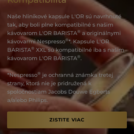
Naše hliníkové kapsule L'OR sú navrhnuté
tak, aby boli plne kompatibilné s našim
®
kávovarom L'OR BARISTA
a originálnymi
®
kávovarmi Nespresso
*. Kapsule L'OR
®
BARISTA
XXL sú kompatibilné iba s našim
®
kávovarom L'OR BARISTA
.
®
*Nespresso
je ochranná známka tretej
strany, ktorá nie je pridružená k
spoločnostiam Jacobs Douwe Egberts
a/alebo Philips.
ZISTITE VIAC