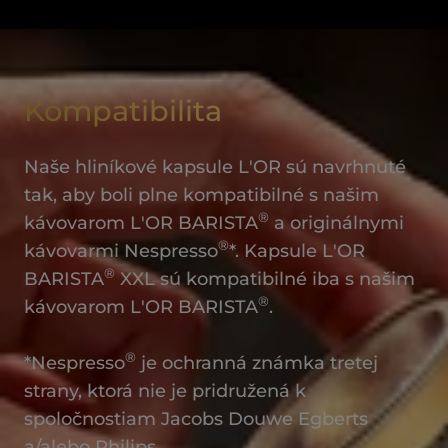
Kompatibilita
Naše hliníkové kapsule L'OR sú navrhnuté
tak, aby boli plne kompatibilné s našim
®
kávovarom L'OR BARISTA
a originálnymi
®
kávovarmi Nespresso
*. Kapsule L'OR
®
BARISTA
XXL sú kompatibilné iba s našim
®
kávovarom L'OR BARISTA
.
®
*Nespresso
je ochranná známka tretej
strany, ktorá nie je pridružená k
spoločnostiam Jacobs Douwe Egberts
a/alebo Philips.