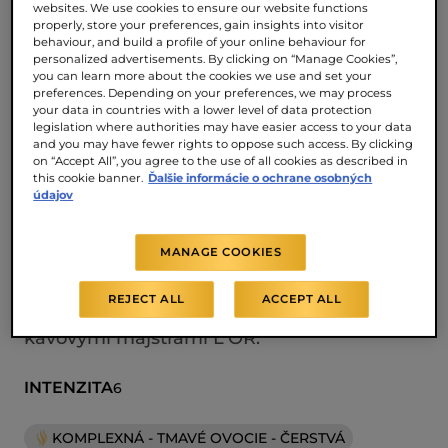
a luxusný štýl. Vrstvy bohatej kávovej chuti
websites. We use cookies to ensure our website functions
properly, store your preferences, gain insights into visitor
a arómy vytvárajú elegantný profil, ktorý je
behaviour, and build a profile of your online behaviour for
výrazný, ale zároveň hodvábne jemný.
personalized advertisements. By clicking on “Manage Cookies”,
you can learn more about the cookies we use and set your
Oslovia vás nečakané kontrasty z dielne
preferences. Depending on your preferences, we may process
kávových majstrov L’OR. Tóny letného
your data in countries with a lower level of data protection
legislation where authorities may have easier access to your data
tmavého lesného ovocia sú čerstvé,
and you may have fewer rights to oppose such access. By clicking
on “Accept All”, you agree to the use of all cookies as described in
prichádzajú tak rýchlo, ako odchádzajú –
this cookie banner.
Ďalšie informácie o ochrane osobných
bez dozvuku. Sledujte ľudí okolo seba, určite
údajov
si niekoho takého všimnete. Trochu
elegantnejší a usporiadanejší než ostatní.
MANAGE COOKIES
Skrátka káva so štýlom, ktorý môže mať
REJECT ALL
ACCEPT ALL
každý – nedbalá elegancia. Vytvorené
kávovými majstrami L'OR.
INTENZITA
6
KOMPLEXNÁ - TMAVÉ OVOCIE - ČERSTVÁ