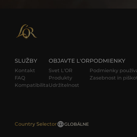
SLUŽBY
OBJAVTE L'OR
PODMIENKY
Kontakt
Svet L'OR
Podmienky použív
FAQ
Produkty
Zasebnost in piško
Kompatibilita
Udržitelnost
Country Selector
GLOBÁLNE