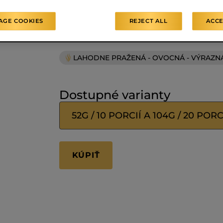
kávovými majstrami L'OR.
AGE COOKIES
REJECT ALL
ACCE
INTENZITA
8
LAHODNE PRAŽENÁ - OVOCNÁ - VÝRAZN
Dostupné varianty
52G / 10 PORCIÍ A 104G / 20 PORC
KÚPIŤ