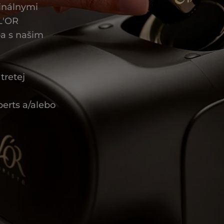
inálnymi
 L'OR
a s našim
tretej
erts a/alebo