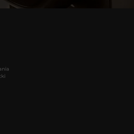
ania
tki