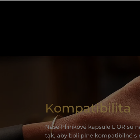
Kompatibilita
Naše hliníkové kapsule L'OR sú 
tak, aby boli plne kompatibilné s