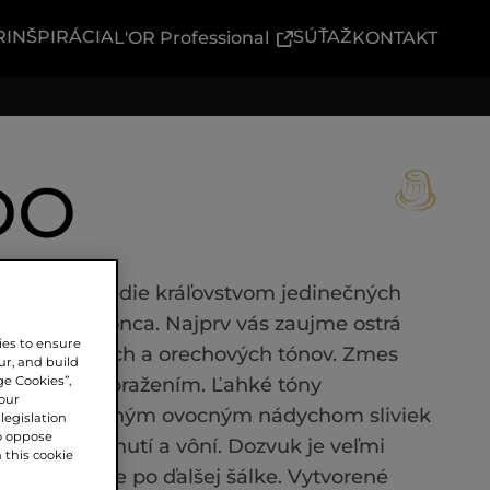
R
INŠPIRÁCIA
(External link)
SÚŤAŽ
L'OR Professional
KONTAKT
DO
OR vás prevedie kráľovstvom jedinečných
atku až do konca. Najprv vás zaujme ostrá
ies to ensure
h čokoládových a orechových tónov. Zmes
ur, and build
ge Cookies”,
 a tmavým pražením. Ľahké tóny
our
rastujú s jemným ovocným nádychom sliviek
legislation
o oppose
stvo plné chutí a vôní. Dozvuk je veľmi
n this cookie
pätí zatúžite po ďalšej šálke. Vytvorené