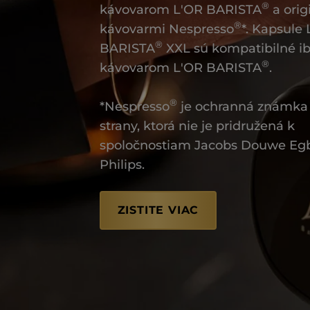
®
kávovarom L'OR BARISTA
a orig
®
kávovarmi Nespresso
*. Kapsule
®
BARISTA
XXL sú kompatibilné ib
®
kávovarom L'OR BARISTA
.
®
*Nespresso
je ochranná známka 
strany, ktorá nie je pridružená k
spoločnostiam Jacobs Douwe Egb
Philips.
ZISTITE VIAC