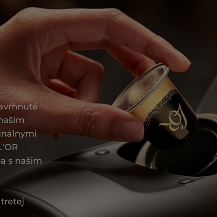
navrhnuté
 našim
inálnymi
 L'OR
a s našim
tretej