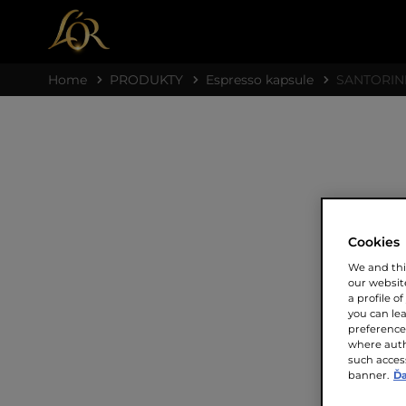
Home
PRODUKTY
Espresso kapsule
SANTORIN
Cookies
We and thi
our website
a profile o
you can le
preferences
where auth
such access
banner.
Ďa