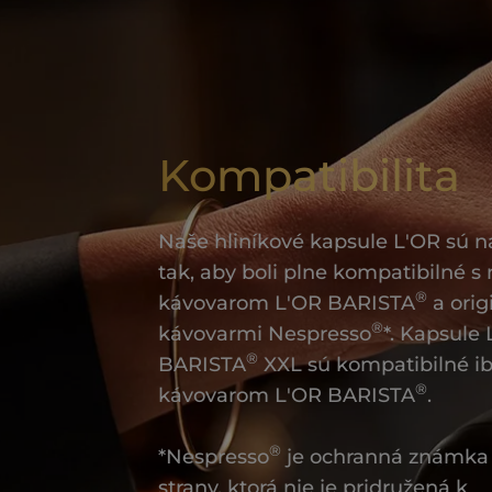
Kompatibilita
Naše hliníkové kapsule L'OR sú 
tak, aby boli plne kompatibilné s
®
kávovarom L'OR BARISTA
a orig
®
kávovarmi Nespresso
*. Kapsule
®
BARISTA
XXL sú kompatibilné ib
®
kávovarom L'OR BARISTA
.
®
*Nespresso
je ochranná známka 
strany, ktorá nie je pridružená k