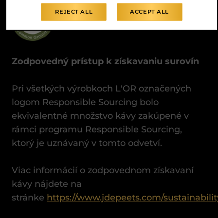
REJECT ALL
ACCEPT ALL
Zodpovedný
prístup
k
získavaniu
surovín
Pri všetkých výrobkoch L'OR označených
logom Responsible Sourcing bolo
ekvivalentné množstvo kávy zakúpené v
rámci programu Responsible Sourcing,
ktorý je uznávaný v tomto odvetví.
Viac informácií o zodpovednom získavaní
kávy nájdete na
stránke
https://www.jdepeets.com/sustainabilit