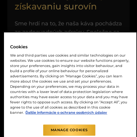
získavaniu surovín
Sme hrdí na to, že naša káva pochádza
zo zodpovedných zdrojov. Spoločne sa
snažíme vytvoriť lepšiu budúcnosť, v
Cookies
ktorej sa darí farmárom aj prírode.
We and third parties use cookies and similar technologies on our
websites. We use cookies to ensure our website functions properly,
Prostredníctvom
JDE Peet's Common
store your preferences, gain insights into visitor behaviour, and
build a profile of your online behaviour for personalized
Grounds (odkaz)
sa snažíme pozitívne
advertisements. By clicking on “Manage Cookies”, you can learn
more about the cookies we use and set your preferences.
ovplyvniť našu planétu, jej obyvateľov
Depending on your preferences, we may process your data in
a budúcnosť kávy.
countries with a lower level of data protection legislation where
authorities may have easier access to your data and you may have
fewer rights to oppose such access. By clicking on “Accept All”, you
agree to the use of all cookies as described in this cookie
banner.
Ďalšie informácie o ochrane osobných údajov
MANAGE COOKIES