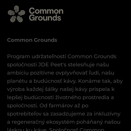
Common Grounds
Program udržateľnosti Common Grounds
spoločnosti JDE Peet's stelesňuje našu
ambíciu pozitívne ovplyvňovať ľudí, našu
planétu a budúcnosť kávy. Konáme tak, aby
výroba každej šálky našej kávy prispela k
lepšej budúcnosti životného prostredia a
spoločnosti. Od farmárov až po
spotrebiteľov sa zasadzujeme za inkluzívny
a regeneračný ekosystém poháňaný našou
láskou ku káve. Spoločnosť Common